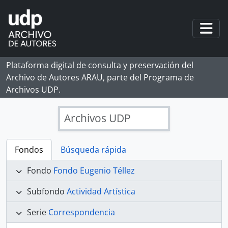
Skip to main content
Togg
Plataforma digital de consulta y preservación del
Archivo de Autores ARAU, parte del Programa de
Archivos UDP.
Archivos UDP
Fondos
Búsqueda rápida
Fondo
Fondo Eugenio Téllez
Subfondo
Actividad Artística
Serie
Correspondencia