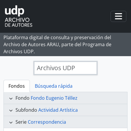
Skip to main content
Togg
Plataforma digital de consulta y preservación del
Archivo de Autores ARAU, parte del Programa de
Archivos UDP.
Archivos UDP
Fondos
Búsqueda rápida
Fondo
Fondo Eugenio Téllez
Subfondo
Actividad Artística
Serie
Correspondencia