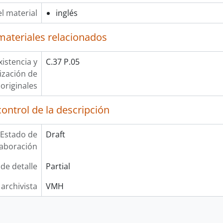
l material
inglés
materiales relacionados
xistencia y
C.37 P.05
lización de
originales
ontrol de la descripción
Estado de
Draft
laboración
 de detalle
Partial
 archivista
VMH