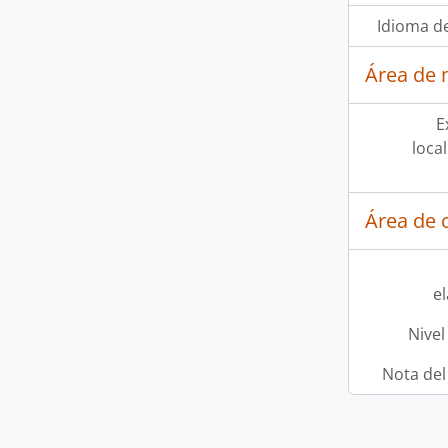
Idioma de
Área de 
E
loca
Área de c
e
Nivel
Nota del