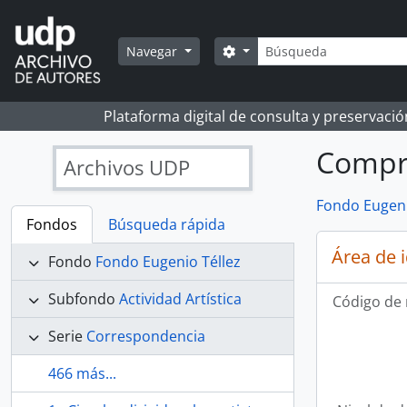
Skip to main content
Búsqueda
Search options
Navegar
Plataforma digital de consulta y preservaci
Compr
Archivos UDP
Fondo Eugeni
Fondos
Búsqueda rápida
Área de 
Fondo
Fondo Eugenio Téllez
Subfondo
Actividad Artística
Código de 
Serie
Correspondencia
466 más...