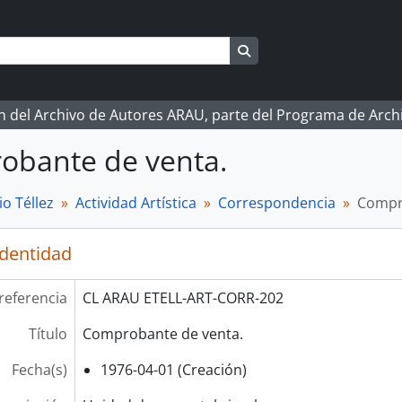
Search in browse page
ón del Archivo de Autores ARAU, parte del Programa de Arc
obante de venta.
o Téllez
Actividad Artística
Correspondencia
Compr
identidad
referencia
CL ARAU ETELL-ART-CORR-202
Título
Comprobante de venta.
Fecha(s)
1976-04-01 (Creación)