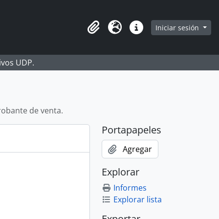
Iniciar sesión
Portapapeles
Idioma
Enlaces rápidos
hivos UDP.
obante de venta.
Portapapeles
Agregar
Explorar
Informes
Explorar lista
Exportar