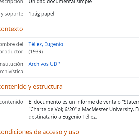
escripción
Unidad documental simple
y soporte
1pág papel
contexto
ombre del
Téllez, Eugenio
productor
(1939)
Institución
Archivos UDP
rchivística
contenido y estructura
 contenido
El documento es un informe de venta o "Statem
"Charte de Vol; 6/20" a MacMester University. 
destinatario a Eugenio Téllez.
condiciones de acceso y uso