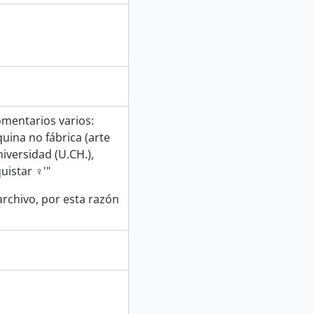
omentarios varios:
uina no fábrica (arte
iversidad (U.CH.),
uistar ♀'"
archivo, por esta razón