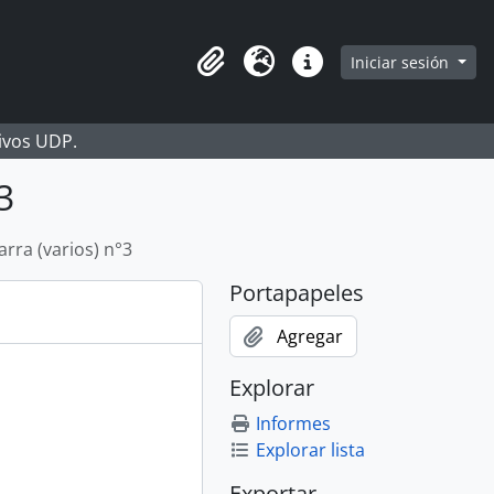
Iniciar sesión
Portapapeles
Idioma
Enlaces rápidos
hivos UDP.
3
rra (varios) n°3
Portapapeles
Agregar
Explorar
Informes
Explorar lista
Exportar