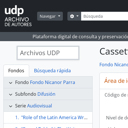
Skip to main content
Búsqueda
Search options
Navegar
Plataforma digital de consulta y preservaci
Casset
Archivos UDP
Fondo Nicano
Fondos
Búsqueda rápida
Área de 
Fondo
Fondo Nicanor Parra
Subfondo
Difusión
Código de 
Serie
Audiovisual
"Role of the Latin America Writer" PEN International Congress
Nivel de d