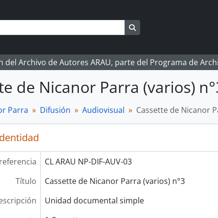
Search in browse page
ón del Archivo de Autores ARAU, parte del Programa de Arc
te de Nicanor Parra (varios) n°
r Parra
Difusión
Audiovisual
Cassette de Nicanor Pa
identidad
referencia
CL ARAU NP-DIF-AUV-03
Título
Cassette de Nicanor Parra (varios) n°3
escripción
Unidad documental simple