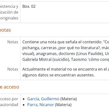
xistencia y
Box. 02
lización de
originales
notas
Notas
Contiene una nota que señala el contenido: "C
pichanga, carreras ¿por qué no literatura?, máq
visual), anagramas, doctores (Linus Paulide), Un
Gabriela Mistral (suicidio), Taoismo 'cómo conq
Notas
Actualmente el material no se encuentra en el 
algunos datos se encuentran ausentes.
e acceso
acceso por
García, Guillermo
(Materia)
autoridad
Parra, Nicanor
(Materia)