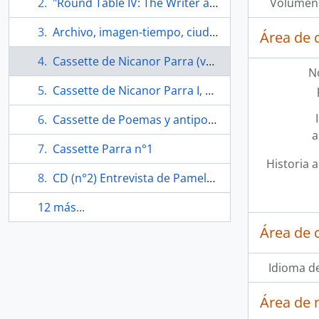
"Round Table IV: The Writer as Public Figure (Session II)" PEN International Congress
Volumen 
Archivo, imagen-tiempo, ciudad
Área de 
Cassette de Nicanor Parra (varios) n°3
N
Cassette de Nicanor Parra I, n°2
Cassette de Poemas y antipoemas de Nicanor Parra n°4
a
Cassette Parra n°1
Historia a
CD (n°2) Entrevista de Pamela Zuñiga a Nicanor Parra en Las Cruces
12 más...
Área de 
Idioma de
Área de 