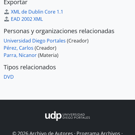
Exportar
XML de Dublin Core 1.1
EAD 2002 XML
Personas y organizaciones relacionadas
Universidad Diego Portales
(Creador)
Pérez, Carlos
(Creador)
Parra, Nicanor
(Materia)
Tipos relacionados
DVD
© 2026 Archivo de Autores · Programa Archivos ·