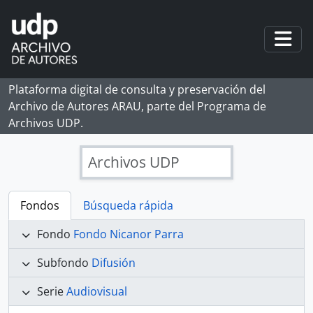
Skip to main content
Togg
Plataforma digital de consulta y preservación del
Archivo de Autores ARAU, parte del Programa de
Archivos UDP.
Archivos UDP
Fondos
Búsqueda rápida
Fondo
Fondo Nicanor Parra
Subfondo
Difusión
Serie
Audiovisual