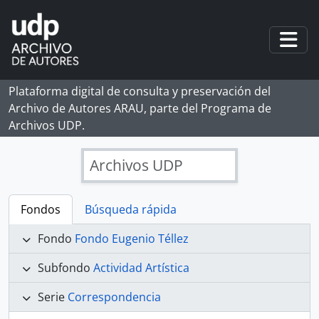
Skip to main content
Togg
Plataforma digital de consulta y preservación del
Archivo de Autores ARAU, parte del Programa de
Archivos UDP.
Archivos UDP
Fondos
Búsqueda rápida
Fondo
Fondo Eugenio Téllez
Subfondo
Actividad Artística
Serie
Correspondencia