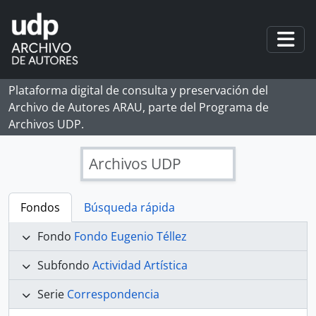
Skip to main content
Togg
Plataforma digital de consulta y preservación del
Archivo de Autores ARAU, parte del Programa de
Archivos UDP.
Archivos UDP
Fondos
Búsqueda rápida
Fondo
Fondo Eugenio Téllez
Subfondo
Actividad Artística
Serie
Correspondencia