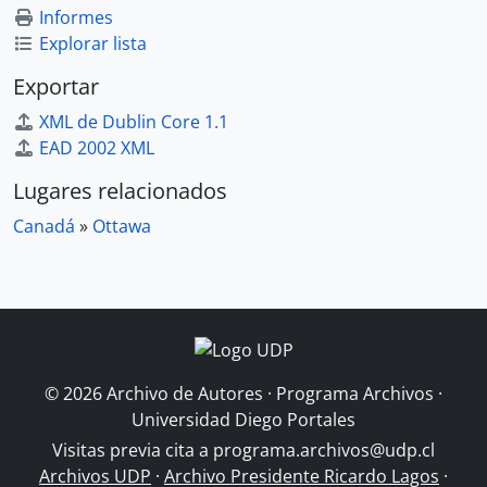
Informes
Explorar lista
Exportar
XML de Dublin Core 1.1
EAD 2002 XML
Lugares relacionados
Canadá
»
Ottawa
© 2026 Archivo de Autores · Programa Archivos ·
Universidad Diego Portales
Visitas previa cita a
programa.archivos@udp.cl
Archivos UDP
·
Archivo Presidente Ricardo Lagos
·