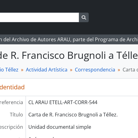
Search in browse page
ón del Archivo de Autores ARAU, parte del Programa de Arc
e R. Francisco Brugnoli a Télle
o Téllez
Actividad Artística
Correspondencia
Carta 
identidad
referencia
CL ARAU ETELL-ART-CORR-544
Título
Carta de R. Francisco Brugnoli a Téllez.
escripción
Unidad documental simple