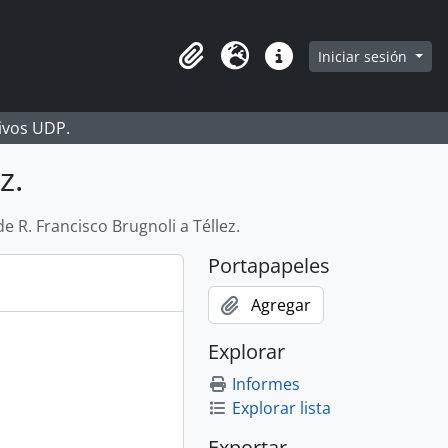
Iniciar sesión
Portapapeles
Idioma
Enlaces rápidos
hivos UDP.
z.
de R. Francisco Brugnoli a Téllez.
Portapapeles
Agregar
Explorar
Informes
Explorar lista
Exportar