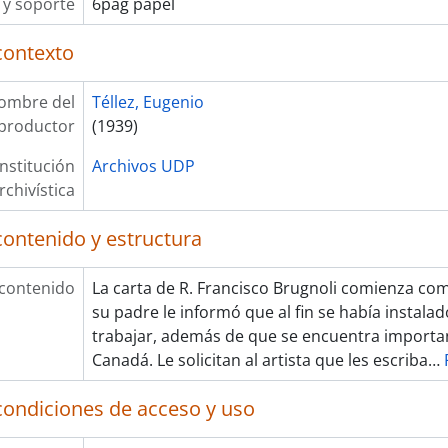
y soporte
6pág papel
contexto
ombre del
Téllez, Eugenio
productor
(1939)
Institución
Archivos UDP
rchivística
contenido y estructura
 contenido
La carta de R. Francisco Brugnoli comienza co
su padre le informó que al fin se había instal
trabajar, además de que se encuentra importa
Canadá. Le solicitan al artista que les escriba
…
condiciones de acceso y uso