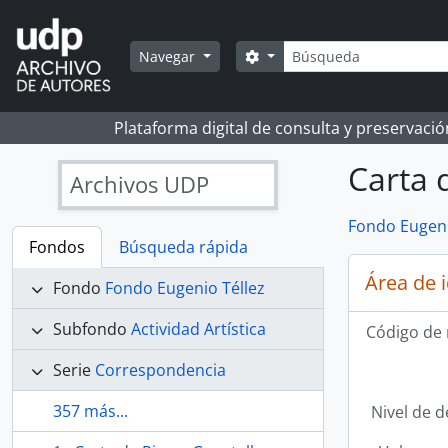
Skip to main content
Búsqueda
Search options
Navegar
Plataforma digital de consulta y preservaci
Carta d
Archivos UDP
Fondo Eugeni
Fondos
Búsqueda rápida
Área de 
Fondo
Fondo Eugenio Téllez
Subfondo
Actividad Artística
Código de 
Serie
Correspondencia
357 más...
Nivel de d