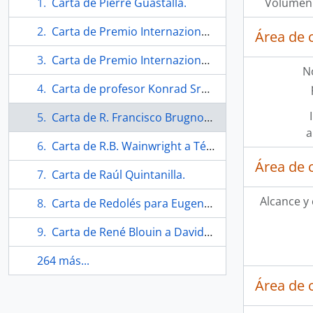
Carta de Pierre Guastalla.
Volumen 
Carta de Premio Internazionale Biella Per I'incisione para Téllez.
Área de 
Carta de Premio Internazionale Biella Per I'incisione.
N
Carta de profesor Konrad Srzednick.
Carta de R. Francisco Brugnoli a Téllez.
a
Carta de R.B. Wainwright a Téllez.
Área de 
Carta de Raúl Quintanilla.
Alcance y
Carta de Redolés para Eugenio Téllez.
Carta de René Blouin a David Andrew.
264 más...
Área de 