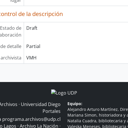
lugar
ontrol de la descripción
Estado de
Draft
laboración
 de detalle
Partial
 archivista
VMH
Equipo:
Archivos · Universidad Diego
Alejandro Arturo Martínez, Dire
Portales
Mariana Simon, historiadora y a
 a
programa.archivos@udp.cl
Natalia Cuadra, bibliotecaria y 
do Lagos
·
Archivo La Nación
·
Valeska Meneses, bibliotecaria 