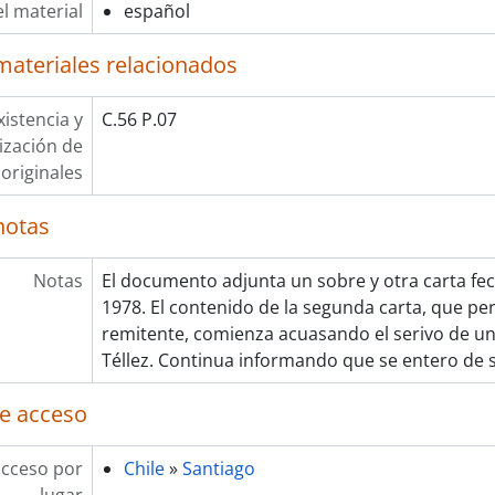
l material
español
materiales relacionados
xistencia y
C.56 P.07
lización de
originales
notas
Notas
El documento adjunta un sobre y otra carta fec
1978. El contenido de la segunda carta, que p
remitente, comienza acuasando el serivo de una
Téllez. Continua informando que se entero de 
e acceso
acceso por
Chile
»
Santiago