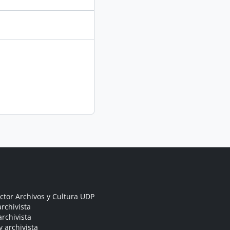
ctor Archivos y Cultura UDP
rchivista
archivista
y archivista