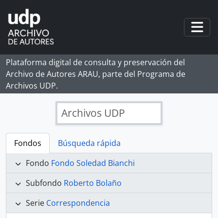
Skip to main content
Togg
Plataforma digital de consulta y preservación del
Archivo de Autores ARAU, parte del Programa de
Archivos UDP.
Archivos UDP
Fondos
Búsqueda rápida
Fondo
Fondo Soledad Bianchi
Subfondo
Roberto Bolaño
Serie
Correspondencia