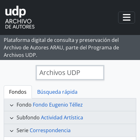
Skip to main content
Togg
Plataforma digital de consulta y preservación del
Archivo de Autores ARAU, parte del Programa de
Archivos UDP.
Archivos UDP
Fondos
Búsqueda rápida
Fondo
Fondo Eugenio Téllez
Subfondo
Actividad Artística
Serie
Correspondencia