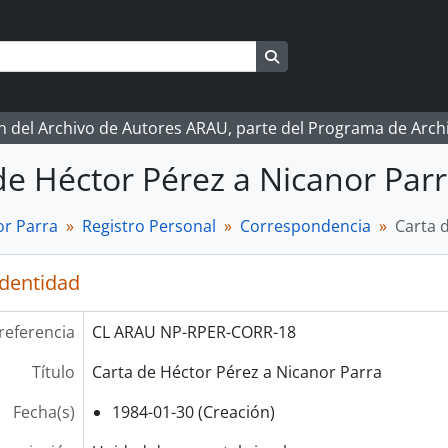
Search in browse page
ón del Archivo de Autores ARAU, parte del Programa de Arc
de Héctor Pérez a Nicanor Par
r Parra
Registro Personal
Correspondencia
Carta 
identidad
referencia
CL ARAU NP-RPER-CORR-18
Título
Carta de Héctor Pérez a Nicanor Parra
Fecha(s)
1984-01-30 (Creación)