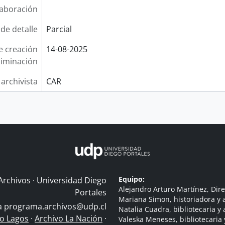
laboración
 de detalle
Parcial
e creación
14-08-2025
liminación
 archivista
CAR
Equipo:
Archivos · Universidad Diego
Alejandro Arturo Martínez, Dire
Portales
Mariana Simon, historiadora y a
 a
programa.archivos@udp.cl
Natalia Cuadra, bibliotecaria y 
do Lagos
·
Archivo La Nación
·
Valeska Meneses, bibliotecaria 