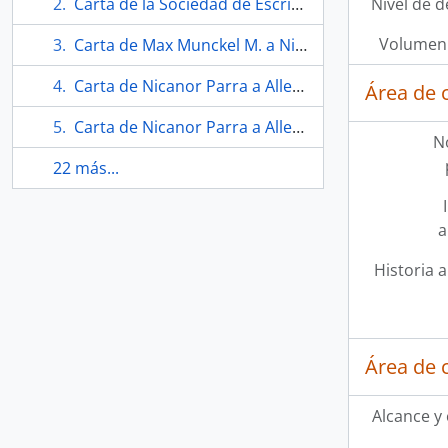
Carta de la Sociedad de Escritores de Chile a Olga Budge
Nivel de d
Volumen 
Carta de Max Munckel M. a Nicanor Para
Carta de Nicanor Parra a Allen Ginsberg
Área de 
Carta de Nicanor Parra a Allen Ginsberg
N
22 más...
a
Historia a
Área de 
Alcance y