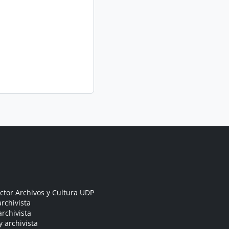
ctor Archivos y Cultura UDP
rchivista
archivista
y archivista