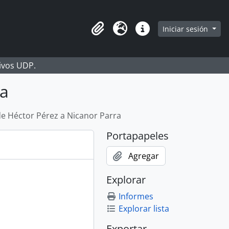
Iniciar sesión
Portapapeles
Idioma
Enlaces rápidos
hivos UDP.
ra
de Héctor Pérez a Nicanor Parra
Portapapeles
Agregar
Explorar
Informes
Explorar lista
Exportar