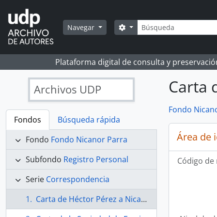
Skip to main content
Búsqueda
Search options
Navegar
Plataforma digital de consulta y preservaci
Carta 
Archivos UDP
Fondo Nicano
Fondos
Búsqueda rápida
Área de 
Fondo
Fondo Nicanor Parra
Subfondo
Registro Personal
Código de 
Serie
Correspondencia
Carta de Héctor Pérez a Nicanor Parra