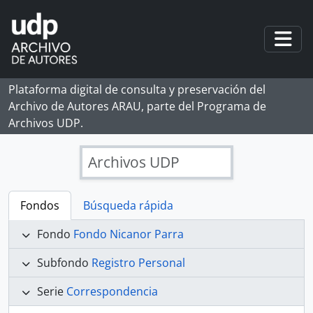
Skip to main content
Togg
Plataforma digital de consulta y preservación del
Archivo de Autores ARAU, parte del Programa de
Archivos UDP.
Archivos UDP
Fondos
Búsqueda rápida
Fondo
Fondo Nicanor Parra
Subfondo
Registro Personal
Serie
Correspondencia