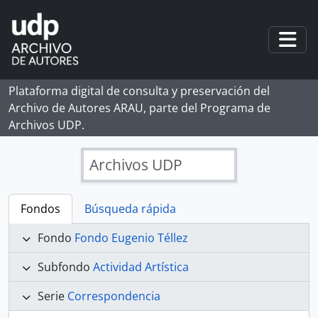
Skip to main content
Togg
Plataforma digital de consulta y preservación del
Archivo de Autores ARAU, parte del Programa de
Archivos UDP.
Archivos UDP
Fondos
Búsqueda rápida
Fondo
Fondo Eugenio Téllez
Subfondo
Actividad Artística
Serie
Correspondencia