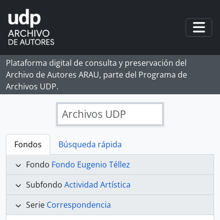
Skip to main content
Togg
Plataforma digital de consulta y preservación del
Archivo de Autores ARAU, parte del Programa de
Archivos UDP.
Archivos UDP
Fondos
Búsqueda rápida
Fondo
Fondo Eugenio Téllez
Subfondo
Actividad Artística
Serie
Correspondencia