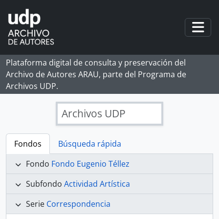
Skip to main content
Togg
Plataforma digital de consulta y preservación del
Archivo de Autores ARAU, parte del Programa de
Archivos UDP.
Archivos UDP
Fondos
Búsqueda rápida
Fondo
Fondo Eugenio Téllez
Subfondo
Actividad Artística
Serie
Correspondencia