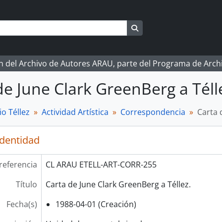
Search in browse page
ón del Archivo de Autores ARAU, parte del Programa de Arc
de June Clark GreenBerg a Téll
o Téllez
Actividad Artística
Correspondencia
Carta 
identidad
referencia
CL ARAU ETELL-ART-CORR-255
Título
Carta de June Clark GreenBerg a Téllez.
Fecha(s)
1988-04-01 (Creación)