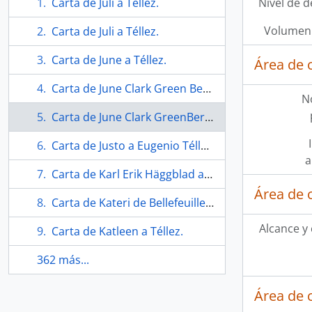
Carta de Juli a Téllez.
Nivel de d
Volumen 
Carta de Juli a Téllez.
Carta de June a Téllez.
Área de 
Carta de June Clark Green Berg para Téllez.
N
Carta de June Clark GreenBerg a Téllez.
Carta de Justo a Eugenio Téllez.
a
Carta de Karl Erik Häggblad a Téllez.
Área de 
Carta de Kateri de Bellefeuille a Beatriz Valdebenito.
Alcance y
Carta de Katleen a Téllez.
362 más...
Área de 