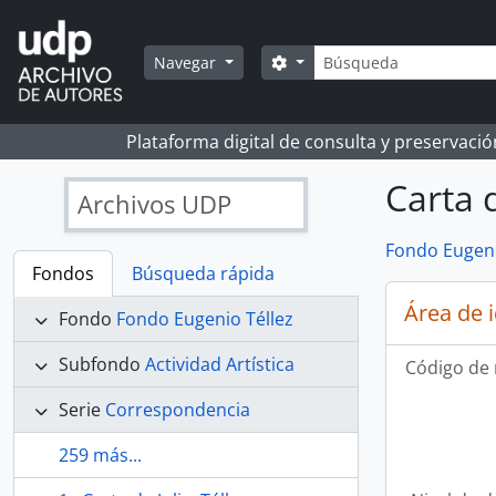
Skip to main content
Búsqueda
Search options
Navegar
Plataforma digital de consulta y preservaci
Carta 
Archivos UDP
Fondo Eugeni
Fondos
Búsqueda rápida
Área de 
Fondo
Fondo Eugenio Téllez
Subfondo
Actividad Artística
Código de 
Serie
Correspondencia
259 más...