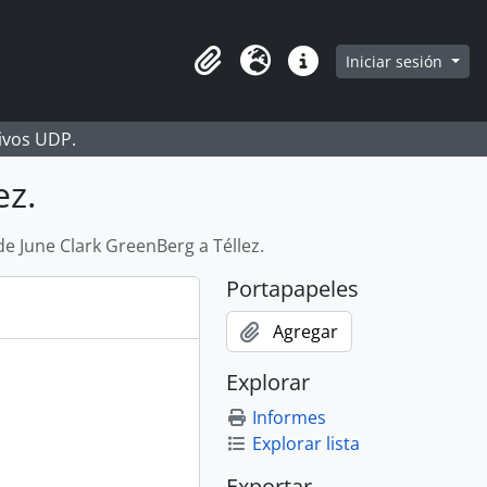
Iniciar sesión
Portapapeles
Idioma
Enlaces rápidos
hivos UDP.
ez.
de June Clark GreenBerg a Téllez.
Portapapeles
Agregar
Explorar
Informes
Explorar lista
Exportar