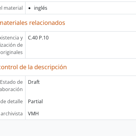
l material
inglés
materiales relacionados
xistencia y
C.40 P.10
lización de
originales
ontrol de la descripción
Estado de
Draft
laboración
 de detalle
Partial
 archivista
VMH