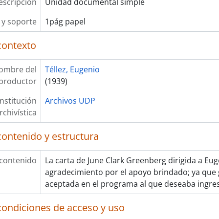
escripción
Unidad documental simple
y soporte
1pág papel
contexto
ombre del
Téllez, Eugenio
productor
(1939)
Institución
Archivos UDP
rchivística
contenido y estructura
 contenido
La carta de June Clark Greenberg dirigida a Eug
agradecimiento por el apoyo brindado; ya que g
aceptada en el programa al que deseaba ingres
condiciones de acceso y uso