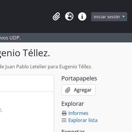
Iniciar sesión
Portapapeles
Idioma
Enlaces rápidos
hivos UDP.
enio Téllez.
de Juan Pablo Letelier para Eugenio Téllez.
Portapapeles
Agregar
Explorar
.
Informes
Explorar lista
Exportar