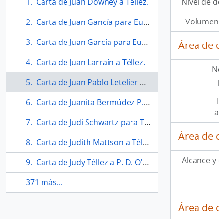
Carta de Juan Downey a Téllez.
Nivel de d
Volumen 
Carta de Juan Gancía para Eugenio Téllez.
Carta de Juan García para Eugenio Téllez.
Área de 
Carta de Juan Larraín a Téllez.
N
Carta de Juan Pablo Letelier para Eugenio Téllez.
Carta de Juanita Bermúdez P. a Eugenio y Myndi Téllez.
a
Carta de Judi Schwartz para Téllez.
Área de 
Carta de Judith Mattson a Téllez.
Alcance y
Carta de Judy Téllez a P. D. O'Brien
371 más...
Área de 