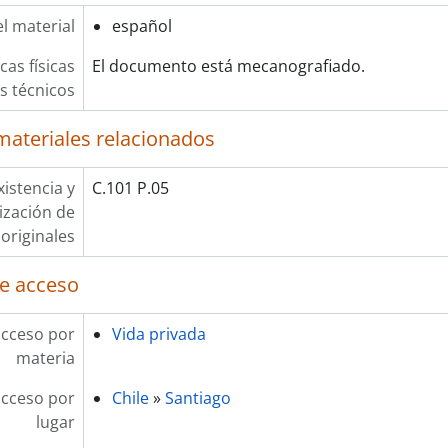
l material
español
cas físicas
El documento está mecanografiado.
os técnicos
materiales relacionados
xistencia y
C.101 P.05
lización de
originales
e acceso
acceso por
Vida privada
materia
acceso por
Chile
»
Santiago
lugar