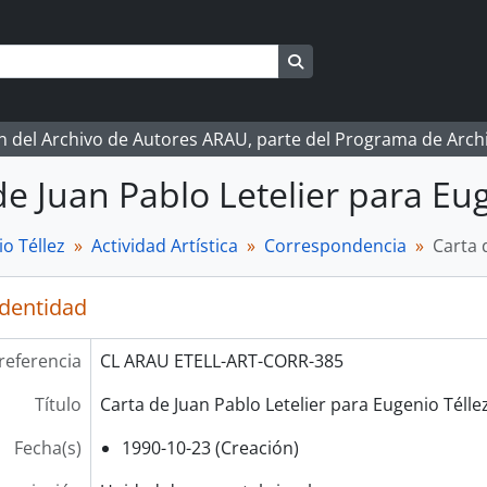
Search in browse page
ón del Archivo de Autores ARAU, parte del Programa de Arc
de Juan Pablo Letelier para Eug
o Téllez
Actividad Artística
Correspondencia
Carta 
identidad
referencia
CL ARAU ETELL-ART-CORR-385
Título
Carta de Juan Pablo Letelier para Eugenio Téllez
Fecha(s)
1990-10-23 (Creación)