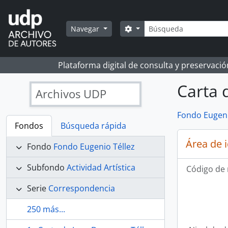
Skip to main content
Búsqueda
Search options
Navegar
Plataforma digital de consulta y preservaci
Carta 
Archivos UDP
Fondo Eugeni
Fondos
Búsqueda rápida
Área de 
Fondo
Fondo Eugenio Téllez
Subfondo
Actividad Artística
Código de 
Serie
Correspondencia
250 más...