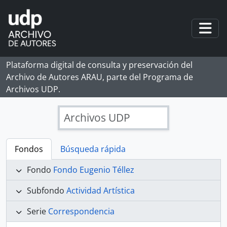
Skip to main content
Togg
Plataforma digital de consulta y preservación del
Archivo de Autores ARAU, parte del Programa de
Archivos UDP.
Archivos UDP
Fondos
Búsqueda rápida
Fondo
Fondo Eugenio Téllez
Subfondo
Actividad Artística
Serie
Correspondencia