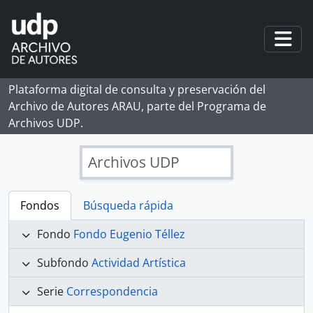
Skip to main content
Togg
Plataforma digital de consulta y preservación del
Archivo de Autores ARAU, parte del Programa de
Archivos UDP.
Archivos UDP
Fondos
Búsqueda rápida
Fondo
Fondo Eugenio Téllez
Subfondo
Actividad Artística
Serie
Correspondencia