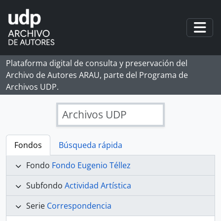
Skip to main content
Togg
Plataforma digital de consulta y preservación del
Archivo de Autores ARAU, parte del Programa de
Archivos UDP.
Archivos UDP
Fondos
Búsqueda rápida
Fondo
Fondo Eugenio Téllez
Subfondo
Actividad Artística
Serie
Correspondencia