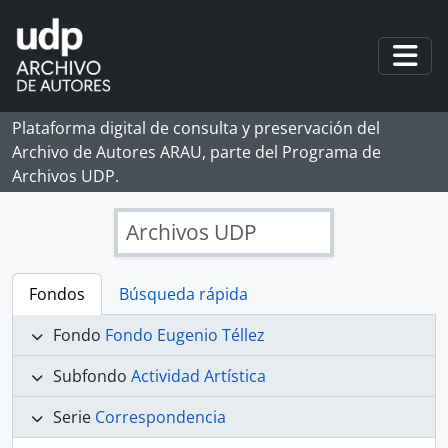
Skip to main content
Togg
Plataforma digital de consulta y preservación del
Archivo de Autores ARAU, parte del Programa de
Archivos UDP.
Archivos UDP
Fondos
Búsqueda rápida
Fondo
Fondo Eugenio Téllez
Subfondo
Actividad Artística
Serie
Correspondencia