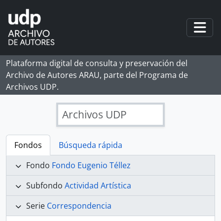
Skip to main content
Togg
Plataforma digital de consulta y preservación del
Archivo de Autores ARAU, parte del Programa de
Archivos UDP.
Archivos UDP
Fondos
Búsqueda rápida
Fondo
Fondo Eugenio Téllez
Subfondo
Actividad Artística
Serie
Correspondencia