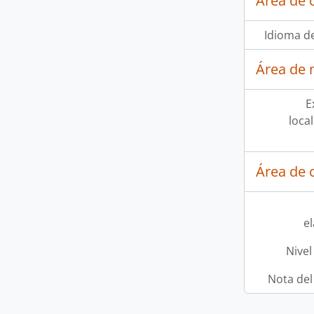
Área de 
Idioma de
Área de 
E
loca
Área de c
e
Nivel
Nota del