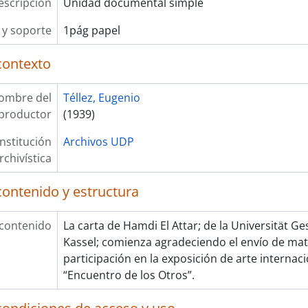
escripción
Unidad documental simple
y soporte
1pág papel
contexto
ombre del
Téllez, Eugenio
productor
(1939)
Institución
Archivos UDP
rchivística
contenido y estructura
 contenido
La carta de Hamdi El Attar; de la Universität 
Kassel; comienza agradeciendo el envío de mater
participación en la exposición de arte internac
“Encuentro de los Otros”.