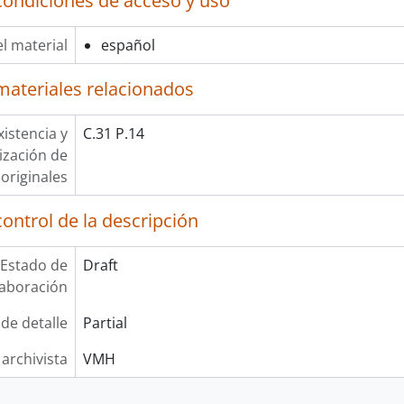
condiciones de acceso y uso
l material
español
materiales relacionados
xistencia y
C.31 P.14
lización de
originales
ontrol de la descripción
Estado de
Draft
laboración
 de detalle
Partial
 archivista
VMH