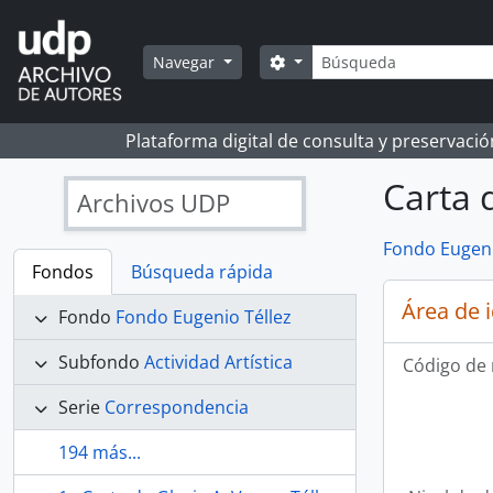
Skip to main content
Búsqueda
Search options
Navegar
Plataforma digital de consulta y preservaci
Carta 
Archivos UDP
Fondo Eugeni
Fondos
Búsqueda rápida
Área de 
Fondo
Fondo Eugenio Téllez
Subfondo
Actividad Artística
Código de 
Serie
Correspondencia
194 más...