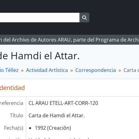
Search in browse page
ón del Archivo de Autores ARAU, parte del Programa de Arc
de Hamdi el Attar.
o Téllez
Actividad Artística
Correspondencia
Carta 
identidad
referencia
CL ARAU ETELL-ART-CORR-120
Título
Carta de Hamdi el Attar.
Fecha(s)
1992 (Creación)