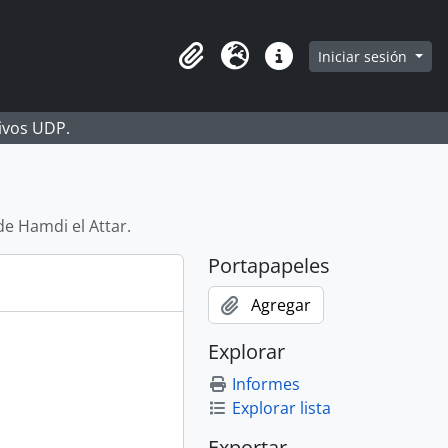
Iniciar sesión
Portapapeles
Idioma
Enlaces rápidos
hivos UDP.
de Hamdi el Attar.
Portapapeles
Agregar
Explorar
Informes
Explorar lista
Exportar