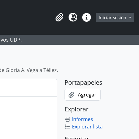
Iniciar sesión
Portapapeles
Idioma
Enlaces rápidos
hivos UDP.
de Gloria A. Vega a Téllez.
Portapapeles
Agregar
Explorar
Informes
Explorar lista
Exportar