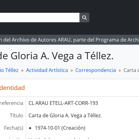
Search in browse page
ón del Archivo de Autores ARAU, parte del Programa de Arc
e Gloria A. Vega a Téllez.
o Téllez
Actividad Artística
Correspondencia
Carta 
identidad
referencia
CL ARAU ETELL-ART-CORR-193
Título
Carta de Gloria A. Vega a Téllez.
Fecha(s)
1974-10-01 (Creación)