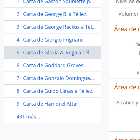
Carta de Gaston Soublette para Eugenio Téllez.
Nivel de d
Volumen 
Carta de George B. a Téllez.
Carta de George Rackus a Téllez.
Área de 
Carta de Giorgio Frignani.
N
Carta de Gloria A. Vega a Téllez.
Carta de Goddard Graves.
a
Carta de Gonzalo Domínguez Cabrera a Téllez.
Área de 
Carta de Guido Llinas a Téllez.
Alcance y
Carta de Hamdi el Attar.
431 más...