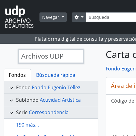
Skip to main content
Búsqueda
Search options
Navegar
Plataforma digital de consulta y preservaci
Carta d
Archivos UDP
Fondo Eugeni
Fondos
Búsqueda rápida
Área de 
Fondo
Fondo Eugenio Téllez
Subfondo
Actividad Artística
Código de 
Serie
Correspondencia
190 más...