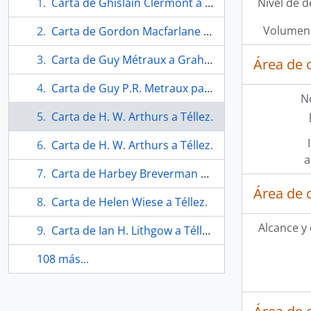
Carta de Ghislain Clermont a Téllez.
Nivel de d
Volumen 
Carta de Gordon Macfarlane a Téllez.
Carta de Guy Métraux a Graham Hall.
Área de 
Carta de Guy P.R. Metraux para Téllez.
N
Carta de H. W. Arthurs a Téllez.
Carta de H. W. Arthurs a Téllez.
a
Carta de Harbey Breverman y Adele Henderson a Téllez.
Área de 
Carta de Helen Wiese a Téllez.
Alcance y
Carta de Ian H. Lithgow a Téllez.
108 más...