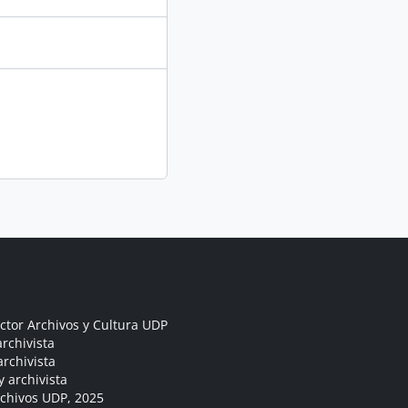
ctor Archivos y Cultura UDP
rchivista
archivista
y archivista
rchivos UDP, 2025