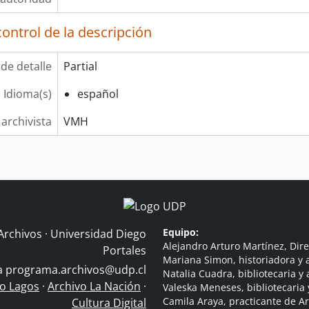
ontrol de la descripción
 de detalle
Partial
Idioma(s)
español
 archivista
VMH
Equipo:
Archivos · Universidad Diego
Alejandro Arturo Martínez, Dire
Portales
Mariana Simon, historiadora y a
 a
programa.archivos@udp.cl
Natalia Cuadra, bibliotecaria y 
do Lagos
·
Archivo La Nación
·
Valeska Meneses, bibliotecaria 
Camila Araya, practicante de A
Cultura Digital