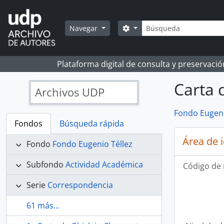
Skip to main content
Búsqueda
Search options
Navegar
Plataforma digital de consulta y preservaci
Carta 
Archivos UDP
Fondo Eugeni
Fondos
Búsqueda rápida
Área de 
Fondo
Fondo Eugenio Téllez
Subfondo
Actividad Académica
Código de 
Serie
Correspondencia
61 más...