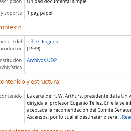
escripción
Unidad documental simple
y soporte
1 pág papel
contexto
ombre del
Téllez, Eugenio
productor
(1939)
Institución
Archivos UDP
rchivística
contenido y estructura
 contenido
La carta de H. W. Arthurs, presidente de la Uni
dirigida al profesor Eugenio Téllez. En ella se 
aceptada la recomendación del Comité Senatori
Ascensos, por lo cual el destinatario será
…
Rea