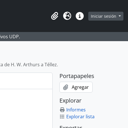
Iniciar sesión
Portapapeles
Idioma
Enlaces rápidos
hivos UDP.
a de H. W. Arthurs a Téllez.
Portapapeles
Agregar
Explorar
Informes
Explorar lista
Exportar