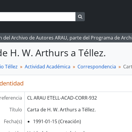
Search in browse page
ón del Archivo de Autores ARAU, parte del Programa de Arc
de H. W. Arthurs a Téllez.
o Téllez
Actividad Académica
Correspondencia
Cart
identidad
referencia
CL ARAU ETELL-ACAD-CORR-932
Título
Carta de H. W. Arthurs a Téllez.
Fecha(s)
1991-01-15 (Creación)