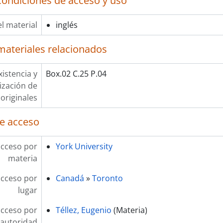
condiciones de acceso y uso
l material
inglés
materiales relacionados
xistencia y
Box.02 C.25 P.04
lización de
originales
e acceso
acceso por
York University
materia
acceso por
Canadá
»
Toronto
lugar
acceso por
Téllez, Eugenio
(Materia)
autoridad