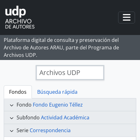
Skip to main content
Togg
Plataforma digital de consulta y preservación del
Archivo de Autores ARAU, parte del Programa de
Archivos UDP.
Archivos UDP
Fondos
Búsqueda rápida
Fondo
Fondo Eugenio Téllez
Subfondo
Actividad Académica
Serie
Correspondencia