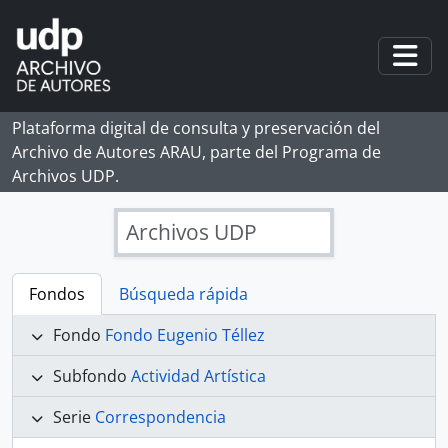
Skip to main content
Togg
Plataforma digital de consulta y preservación del
Archivo de Autores ARAU, parte del Programa de
Archivos UDP.
Archivos UDP
Fondos
Búsqueda rápida
Fondo
Fondo Eugenio Téllez
Subfondo
Actividad Artística
Serie
Correspondencia