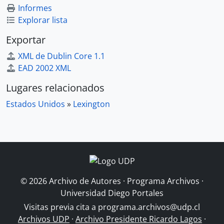
Informes
Explorar lista
Exportar
XML de Dublin Core 1.1
EAD 2002 XML
Lugares relacionados
Estados Unidos
»
Lexington
© 2026 Archivo de Autores · Programa Archivos ·
Universidad Diego Portales
Visitas previa cita a
programa.archivos@udp.cl
Archivos UDP
·
Archivo Presidente Ricardo Lagos
·