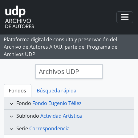
Skip to main content
Togg
Plataforma digital de consulta y preservación del
Archivo de Autores ARAU, parte del Programa de
Archivos UDP.
Archivos UDP
Fondos
Búsqueda rápida
Fondo
Fondo Eugenio Téllez
Subfondo
Actividad Artística
Serie
Correspondencia