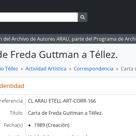
Search in browse page
ón del Archivo de Autores ARAU, parte del Programa de Arc
de Freda Guttman a Téllez.
o Téllez
Actividad Artística
Correspondencia
Carta 
identidad
referencia
CL ARAU ETELL-ART-CORR-166
Título
Carta de Freda Guttman a Téllez.
Fecha(s)
1989 (Creación)