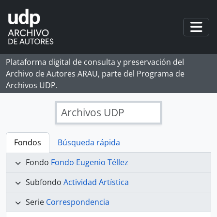
Skip to main content
Togg
Plataforma digital de consulta y preservación del
Archivo de Autores ARAU, parte del Programa de
Archivos UDP.
Archivos UDP
Fondos
Búsqueda rápida
Fondo
Fondo Eugenio Téllez
Subfondo
Actividad Artística
Serie
Correspondencia