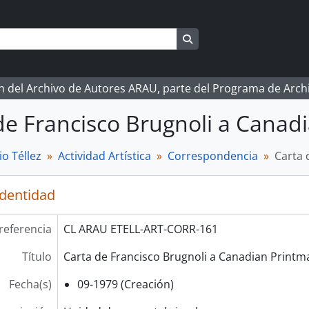
Search in browse page
ón del Archivo de Autores ARAU, parte del Programa de Arc
de Francisco Brugnoli a Canad
o Téllez
Actividad Artística
Correspondencia
Carta 
identidad
referencia
CL ARAU ETELL-ART-CORR-161
Título
Carta de Francisco Brugnoli a Canadian Printma
Fecha(s)
09-1979 (Creación)