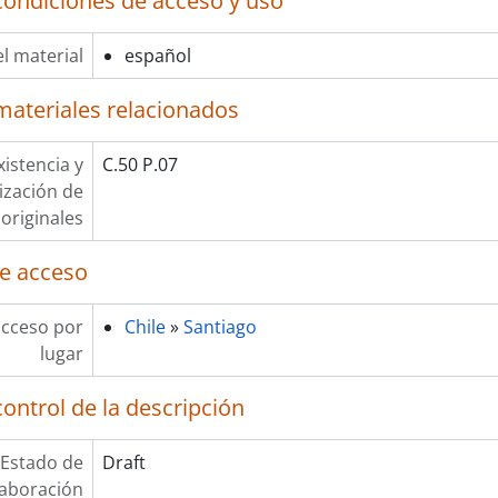
condiciones de acceso y uso
l material
español
materiales relacionados
xistencia y
C.50 P.07
lización de
originales
e acceso
acceso por
Chile
»
Santiago
lugar
ontrol de la descripción
Estado de
Draft
laboración