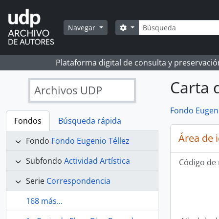
Skip to main content
Búsqueda
Search options
Navegar
Plataforma digital de consulta y preservaci
Carta 
Archivos UDP
Fondo Eugeni
Fondos
Búsqueda rápida
Área de 
Fondo
Fondo Eugenio Téllez
Subfondo
Actividad Artística
Código de 
Serie
Correspondencia
168 más...