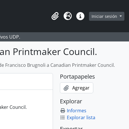
Iniciar sesión
Portapapeles
Idioma
Enlaces rápidos
hivos UDP.
ian Printmaker Council.
de Francisco Brugnoli a Canadian Printmaker Council.
Portapapeles
Agregar
Explorar
ker Council.
Informes
Explorar lista
Exportar