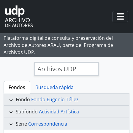
Skip to main content
Togg
Plataforma digital de consulta y preservación del
Archivo de Autores ARAU, parte del Programa de
Archivos UDP.
Archivos UDP
Fondos
Búsqueda rápida
Fondo
Fondo Eugenio Téllez
Subfondo
Actividad Artística
Serie
Correspondencia