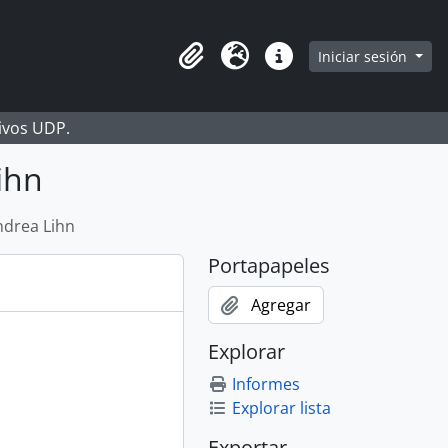
Iniciar sesión
Portapapeles
Idioma
Enlaces rápidos
hivos UDP.
ihn
ndrea Lihn
Portapapeles
Agregar
Explorar
Informes
Explorar lista
Exportar