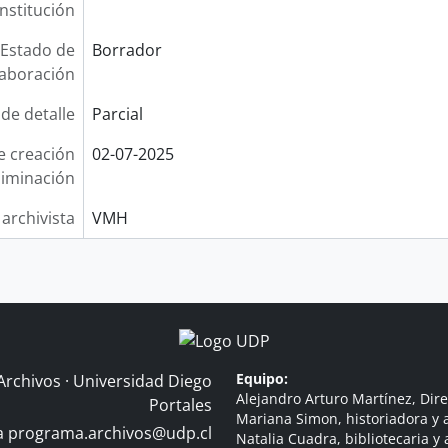
institución
Estado de
Borrador
laboración
 de detalle
Parcial
e creación
02-07-2025
liminación
 archivista
VMH
Equipo:
Archivos · Universidad Diego
Alejandro Arturo Martínez, Dire
Portales
Mariana Simon, historiadora y a
 a
programa.archivos@udp.cl
Natalia Cuadra, bibliotecaria y 