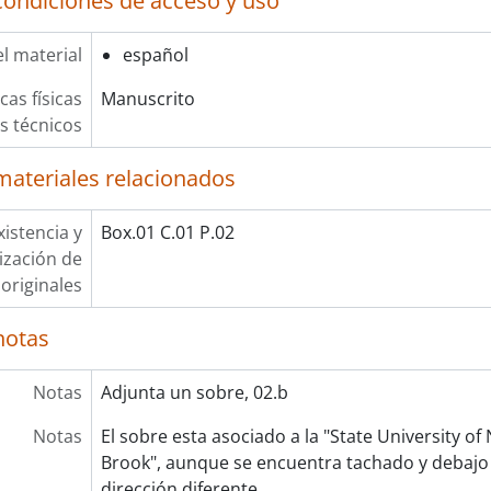
condiciones de acceso y uso
l material
español
cas físicas
Manuscrito
os técnicos
materiales relacionados
xistencia y
Box.01 C.01 P.02
lización de
originales
notas
Notas
Adjunta un sobre, 02.b
Notas
El sobre esta asociado a la "State University of
Brook", aunque se encuentra tachado y debajo
dirección diferente.