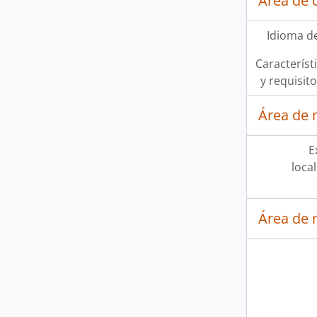
Área de 
Idioma de
Característi
y requisit
Área de 
E
loca
Área de 