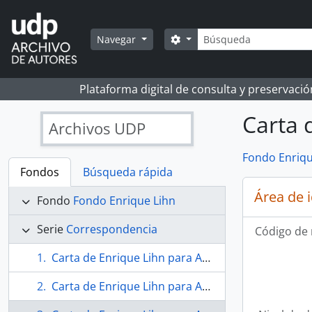
Skip to main content
Búsqueda
Search options
Navegar
Plataforma digital de consulta y preservaci
Carta 
Archivos UDP
Fondo Enriqu
Fondos
Búsqueda rápida
Área de 
Fondo
Fondo Enrique Lihn
Serie
Correspondencia
Código de 
Carta de Enrique Lihn para Andrea Lihn
Carta de Enrique Lihn para Andrea Lihn