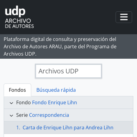
Skip to main content
Togg
Plataforma digital de consulta y preservación del
Archivo de Autores ARAU, parte del Programa de
Archivos UDP.
Archivos UDP
Fondos
Búsqueda rápida
Fondo
Fondo Enrique Lihn
Serie
Correspondencia
Carta de Enrique Lihn para Andrea Lihn