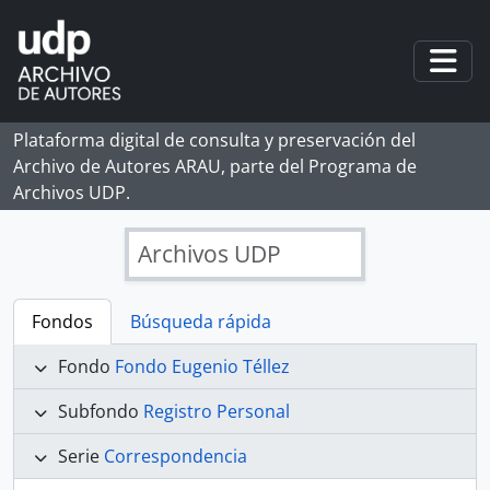
Skip to main content
Togg
Plataforma digital de consulta y preservación del
Archivo de Autores ARAU, parte del Programa de
Archivos UDP.
Archivos UDP
Fondos
Búsqueda rápida
Fondo
Fondo Eugenio Téllez
Subfondo
Registro Personal
Serie
Correspondencia