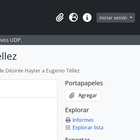
Iniciar sesión
Portapapeles
Idioma
Enlaces rápidos
hivos UDP.
llez
de Désirée Hayter a Eugenio Téllez
Portapapeles
Agregar
Explorar
Informes
Explorar lista
Exportar