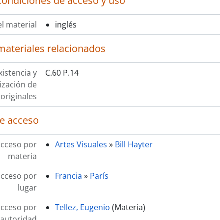
condiciones de acceso y uso
l material
inglés
materiales relacionados
xistencia y
C.60 P.14
lización de
originales
e acceso
acceso por
Artes Visuales
»
Bill Hayter
materia
acceso por
Francia
»
París
lugar
acceso por
Tellez, Eugenio
(Materia)
autoridad