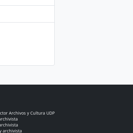
ctor Archivos y Cultura UDP
rchivista
archivista
y archivista