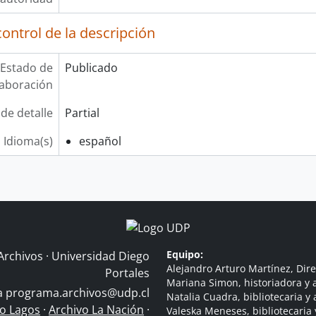
ontrol de la descripción
Estado de
Publicado
laboración
 de detalle
Partial
Idioma(s)
español
Equipo:
Archivos · Universidad Diego
Alejandro Arturo Martínez, Dire
Portales
Mariana Simon, historiadora y a
 a
programa.archivos@udp.cl
Natalia Cuadra, bibliotecaria y 
do Lagos
·
Archivo La Nación
·
Valeska Meneses, bibliotecaria 