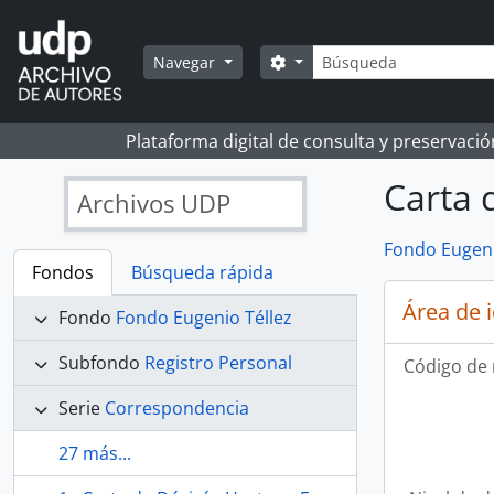
Skip to main content
Búsqueda
Search options
Navegar
Plataforma digital de consulta y preservaci
Carta 
Archivos UDP
Fondo Eugeni
Fondos
Búsqueda rápida
Área de 
Fondo
Fondo Eugenio Téllez
Subfondo
Registro Personal
Código de 
Serie
Correspondencia
27 más...