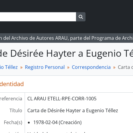
Search in browse page
ón del Archivo de Autores ARAU, parte del Programa de Arc
de Désirée Hayter a Eugenio Té
o Téllez
Registro Personal
Correspondencia
Carta 
identidad
referencia
CL ARAU ETELL-RPE-CORR-1005
Título
Carta de Désirée Hayter a Eugenio Téllez
Fecha(s)
1978-02-04 (Creación)