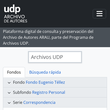
Skip to main content
Togg
Plataforma digital de consulta y preservación del
Archivo de Autores ARAU, parte del Programa de
Archivos UDP.
Archivos UDP
Fondos
Búsqueda rápida
Fondo
Fondo Eugenio Téllez
Subfondo
Registro Personal
Serie
Correspondencia