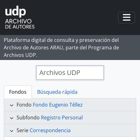
Skip to main content
Togg
Plataforma digital de consulta y preservación del
Archivo de Autores ARAU, parte del Programa de
Archivos UDP.
Archivos UDP
Fondos
Búsqueda rápida
Fondo
Fondo Eugenio Téllez
Subfondo
Registro Personal
Serie
Correspondencia