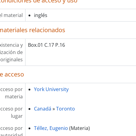
condiciones de acceso y uso
l material
inglés
materiales relacionados
xistencia y
Box.01 C.17 P.16
lización de
originales
e acceso
acceso por
York University
materia
acceso por
Canadá
»
Toronto
lugar
acceso por
Téllez, Eugenio
(Materia)
autoridad