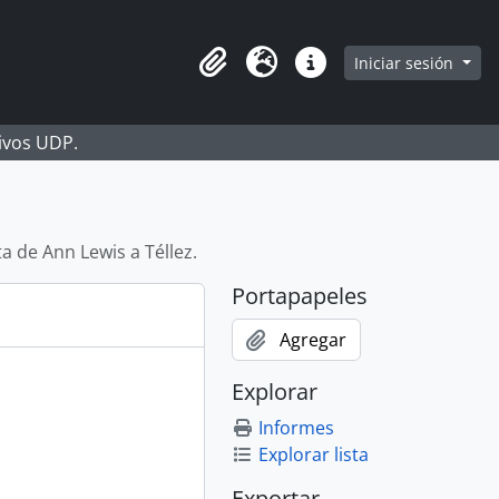
Iniciar sesión
Portapapeles
Idioma
Enlaces rápidos
hivos UDP.
a de Ann Lewis a Téllez.
Portapapeles
Agregar
Explorar
Informes
Explorar lista
Exportar