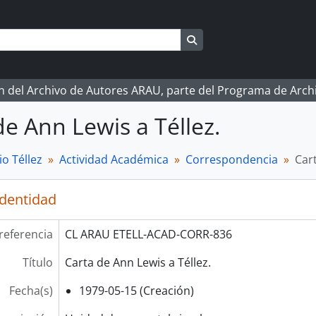
Search in browse page
ón del Archivo de Autores ARAU, parte del Programa de Arc
de Ann Lewis a Téllez.
o Téllez
Actividad Académica
Correspondencia
Cart
identidad
referencia
CL ARAU ETELL-ACAD-CORR-836
Título
Carta de Ann Lewis a Téllez.
Fecha(s)
1979-05-15 (Creación)