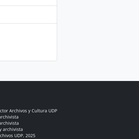
ctor Archivos y Cultura UDP
rchivista
archivista
y archivista
rchivos UDP, 2025