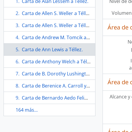
Carta de Alan Lessem a Téllez.
Nivel de d
Volumen 
Carta de Allen S. Weller a Téllez.
Carta de Allen S. Weller a Téllez.
Área de 
Carta de Andrew M. Tomcik a Téllez.
N
Carta de Ann Lewis a Téllez.
Carta de Anthony Welch a Téllez.
a
Carta de B. Dorothy Lushington a Téllez.
Área de 
Carta de Berenice A. Carroll y John S. Werry.
Alcance y
Carta de Bernardo Aedo Feliu a Téllez.
164 más...