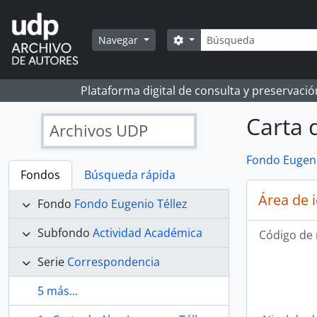
Skip to main content
Búsqueda
Search options
Navegar
Plataforma digital de consulta y preservaci
Carta 
Archivos UDP
Fondo Eugeni
Fondos
Búsqueda rápida
Área de 
Fondo
Fondo Eugenio Téllez
Subfondo
Actividad Académica
Código de 
Serie
Correspondencia
5 más...