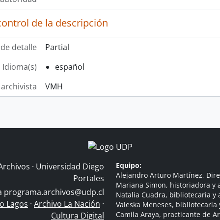
ontrol de la descripción
 de detalle
Partial
Idioma(s)
español
 archivista
VMH
Equipo:
Archivos · Universidad Diego
Alejandro Arturo Martínez, Dire
Portales
Mariana Simon, historiadora y a
 a
programa.archivos@udp.cl
Natalia Cuadra, bibliotecaria y 
do Lagos
·
Archivo La Nación
·
Valeska Meneses, bibliotecaria 
Camila Araya, practicante de A
Cultura Digital