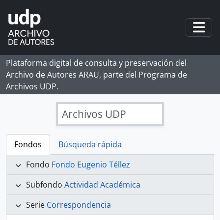
Skip to main content
Togg
Plataforma digital de consulta y preservación del
Archivo de Autores ARAU, parte del Programa de
Archivos UDP.
Archivos UDP
Fondos
Búsqueda rápida
Fondo
Fondo Eugenio Téllez
Subfondo
Actividad Académica
Serie
Correspondencia