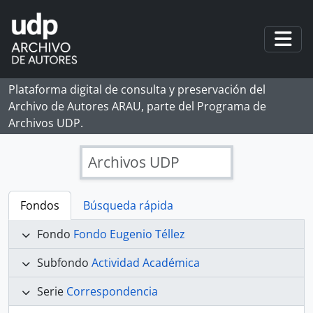
Skip to main content
Togg
Plataforma digital de consulta y preservación del
Archivo de Autores ARAU, parte del Programa de
Archivos UDP.
Archivos UDP
Fondos
Búsqueda rápida
Fondo
Fondo Eugenio Téllez
Subfondo
Actividad Académica
Serie
Correspondencia