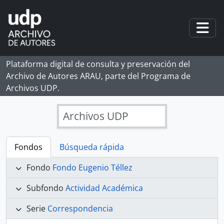
Skip to main content
Togg
Plataforma digital de consulta y preservación del
Archivo de Autores ARAU, parte del Programa de
Archivos UDP.
Archivos UDP
Fondos
Búsqueda rápida
Fondo
Fondo Eugenio Téllez
Subfondo
Actividad Académica
Serie
Correspondencia