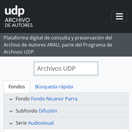
Skip to main content
Togg
Plataforma digital de consulta y preservación del
Archivo de Autores ARAU, parte del Programa de
Archivos UDP.
Archivos UDP
Fondos
Búsqueda rápida
Fondo
Fondo Nicanor Parra
Subfondo
Difusión
Serie
Audiovisual