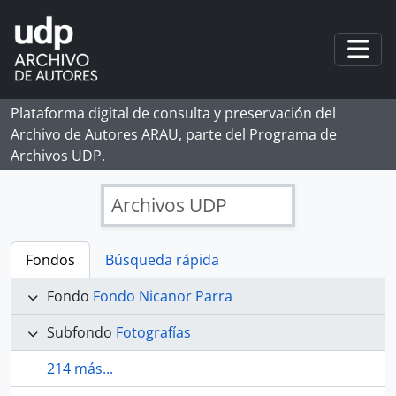
Skip to main content
Togg
Plataforma digital de consulta y preservación del
Archivo de Autores ARAU, parte del Programa de
Archivos UDP.
Archivos UDP
Fondos
Búsqueda rápida
Fondo
Fondo Nicanor Parra
Subfondo
Fotografías
214 más...