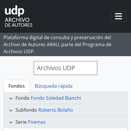
Skip to main content
Togg
Plataforma digital de consulta y preservación del
Archivo de Autores ARAU, parte del Programa de
Archivos UDP.
Archivos UDP
Fondos
Búsqueda rápida
Fondo
Fondo Soledad Bianchi
Subfondo
Roberto Bolaño
Serie
Poemas