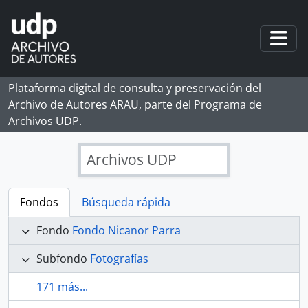
Skip to main content
Togg
Plataforma digital de consulta y preservación del
Archivo de Autores ARAU, parte del Programa de
Archivos UDP.
Archivos UDP
Fondos
Búsqueda rápida
Fondo
Fondo Nicanor Parra
Subfondo
Fotografías
171 más...