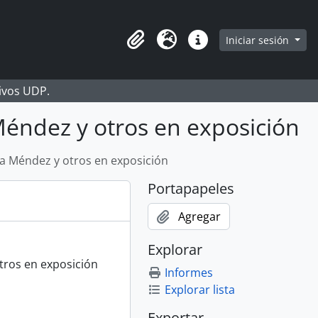
Iniciar sesión
Portapapeles
Idioma
Enlaces rápidos
hivos UDP.
Méndez y otros en exposición
sa Méndez y otros en exposición
Portapapeles
Agregar
Explorar
tros en exposición
Informes
Explorar lista
Exportar