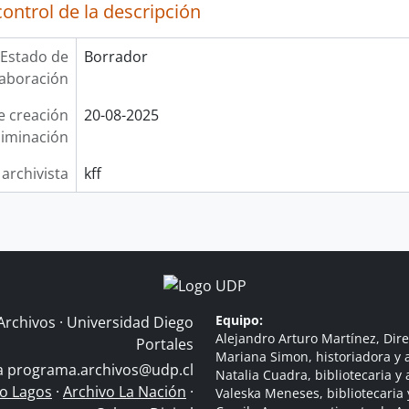
ontrol de la descripción
Estado de
Borrador
laboración
e creación
20-08-2025
liminación
 archivista
kff
Equipo:
Archivos · Universidad Diego
Alejandro Arturo Martínez, Dire
Portales
Mariana Simon, historiadora y a
 a
programa.archivos@udp.cl
Natalia Cuadra, bibliotecaria y 
do Lagos
·
Archivo La Nación
·
Valeska Meneses, bibliotecaria 