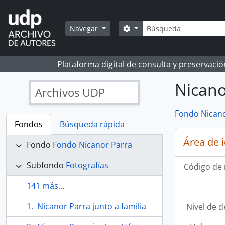
Skip to main content
Búsqueda
Search options
Navegar
Plataforma digital de consulta y preservaci
Nicano
Archivos UDP
Fondo Nicano
Fondos
Búsqueda rápida
Área de 
Fondo
Fondo Nicanor Parra
Subfondo
Fotografías
Código de 
141 más...
Nicanor Parra junto a familia
Nivel de d