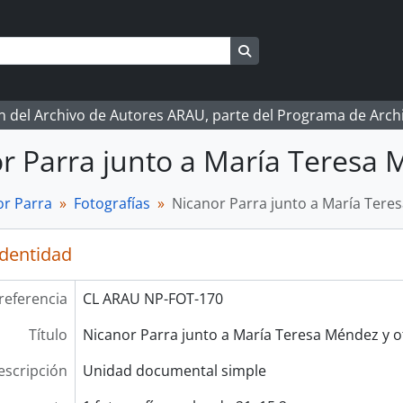
Search in browse page
ón del Archivo de Autores ARAU, parte del Programa de Arc
r Parra junto a María Teresa 
r Parra
Fotografías
Nicanor Parra junto a María Tere
identidad
referencia
CL ARAU NP-FOT-170
Título
Nicanor Parra junto a María Teresa Méndez y o
escripción
Unidad documental simple