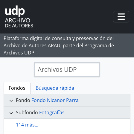
Skip to main content
Togg
Plataforma digital de consulta y preservación del
Archivo de Autores ARAU, parte del Programa de
Archivos UDP.
Archivos UDP
Fondos
Búsqueda rápida
Fondo
Fondo Nicanor Parra
Subfondo
Fotografías
114 más...