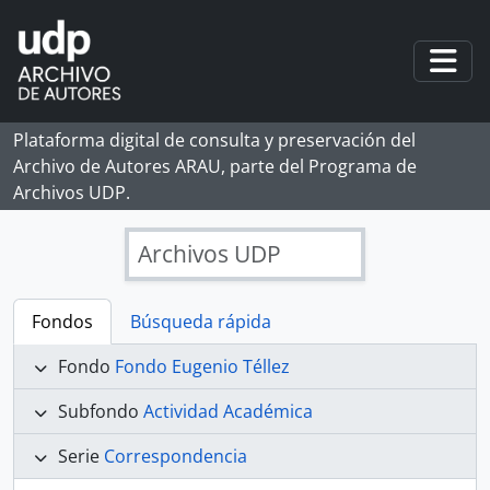
Skip to main content
Togg
Plataforma digital de consulta y preservación del
Archivo de Autores ARAU, parte del Programa de
Archivos UDP.
Archivos UDP
Fondos
Búsqueda rápida
Fondo
Fondo Eugenio Téllez
Subfondo
Actividad Académica
Serie
Correspondencia