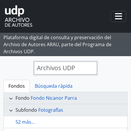
Skip to main content
Togg
Plataforma digital de consulta y preservación del
Archivo de Autores ARAU, parte del Programa de
Archivos UDP.
Archivos UDP
Fondos
Búsqueda rápida
Fondo
Fondo Nicanor Parra
Subfondo
Fotografías
52 más...